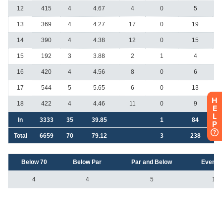
H
E
L
P