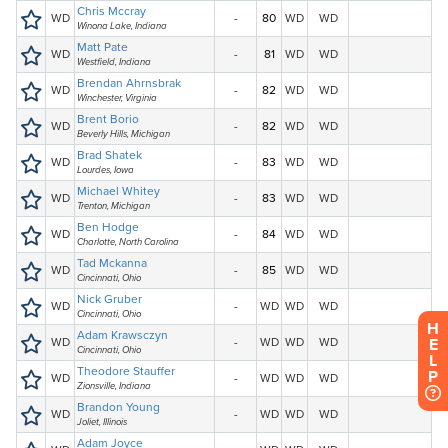
H
E
L
P