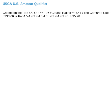
USGA U.S. Amateur Qualifier
Championship Tee / SLOPE®: 136 / Course Rating™: 72.1 / The Camargo Club
3333 6659 Par 4 5 4 4 3 4 4 3 4 35 4 3 4 4 4 3 4 5 4 35 70