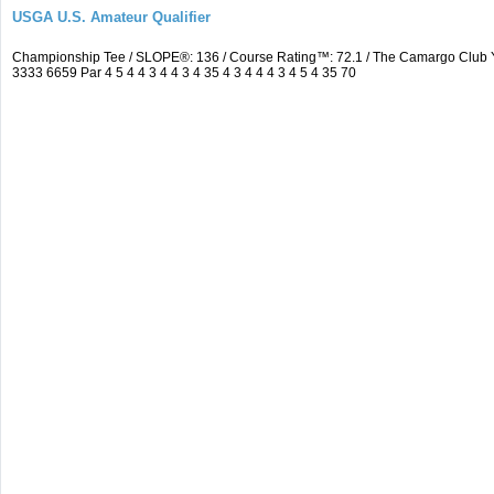
USGA U.S. Amateur Qualifier
Championship Tee / SLOPE®: 136 / Course Rating™: 72.1 / The Camargo Club
3333 6659 Par 4 5 4 4 3 4 4 3 4 35 4 3 4 4 4 3 4 5 4 35 70