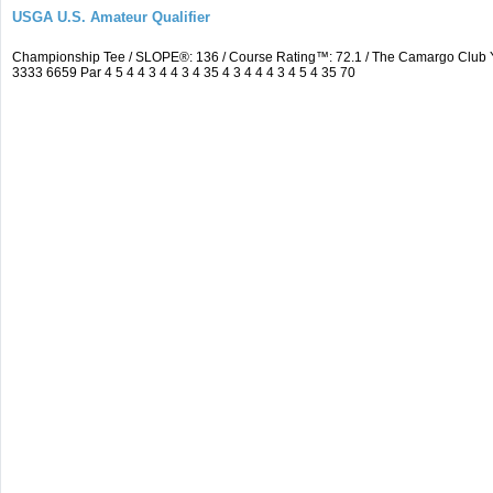
USGA U.S. Amateur Qualifier
Championship Tee / SLOPE®: 136 / Course Rating™: 72.1 / The Camargo Club
3333 6659 Par 4 5 4 4 3 4 4 3 4 35 4 3 4 4 4 3 4 5 4 35 70