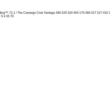
ting™: 72.1 / The Camargo Club Yardage 390 529 320 454 179 368 427 227 432 
4 5 4 35 70