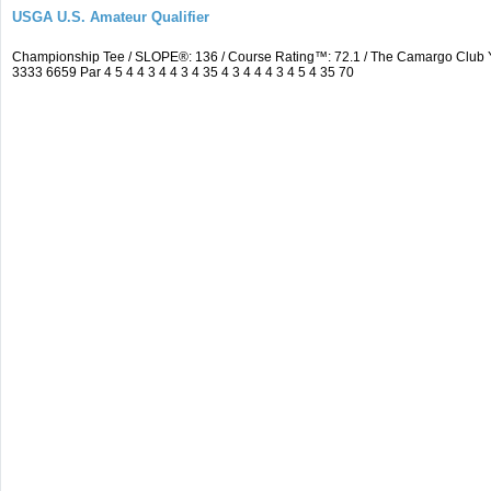
USGA U.S. Amateur Qualifier
Championship Tee / SLOPE®: 136 / Course Rating™: 72.1 / The Camargo Club
3333 6659 Par 4 5 4 4 3 4 4 3 4 35 4 3 4 4 4 3 4 5 4 35 70