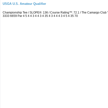
USGA U.S. Amateur Qualifier
Championship Tee / SLOPE®: 136 / Course Rating™: 72.1 / The Camargo Club
3333 6659 Par 4 5 4 4 3 4 4 3 4 35 4 3 4 4 4 3 4 5 4 35 70