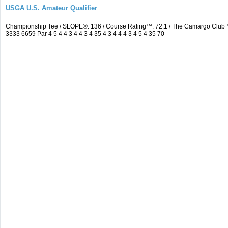
USGA U.S. Amateur Qualifier
Championship Tee / SLOPE®: 136 / Course Rating™: 72.1 / The Camargo Club
3333 6659 Par 4 5 4 4 3 4 4 3 4 35 4 3 4 4 4 3 4 5 4 35 70