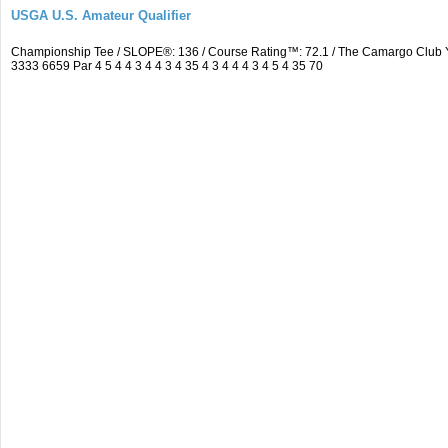
USGA U.S. Amateur Qualifier
Championship Tee / SLOPE®: 136 / Course Rating™: 72.1 / The Camargo Club
3333 6659 Par 4 5 4 4 3 4 4 3 4 35 4 3 4 4 4 3 4 5 4 35 70